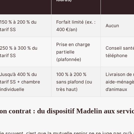
150 % à 200 % du
Forfait limité (ex. :
Aucun
tarif SS
400 €/an)
Prise en charge
250 % à 300 % du
Conseil sant
partielle
tarif SS
téléphone
(plafonnée)
Jusqu’à 400 % du
100 % à 200 %
Livraison de
tarif SS + chambre
sans plafond (ou
aide-ménagè
individuelle
très haut)
d’animaux
on contrat : du dispositif Madelin aux servi
ie souvent, c’est que la mutuelle senior ne se juge pas qu’à