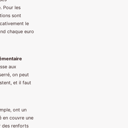
. Pour les
tions sont
icativement le
uand chaque euro
émentaire
esse aux
serré, on peut
ent, et il faut
emple, ont un
é en couvre une
r des renforts