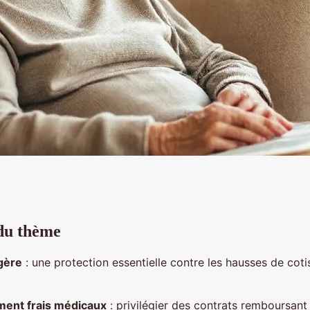
 du thème
eniors qui mettent
gère
: une protection essentielle contre les hausses de cotis
ent frais médicaux
: privilégier des contrats remboursant