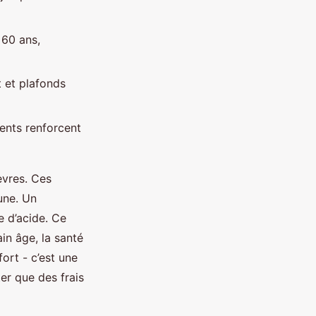
 60 ans,
 et plafonds
ents renforcent
èvres. Ces
tune. Un
 d’acide. Ce
ain âge, la santé
ort - c’est une
ter que des frais