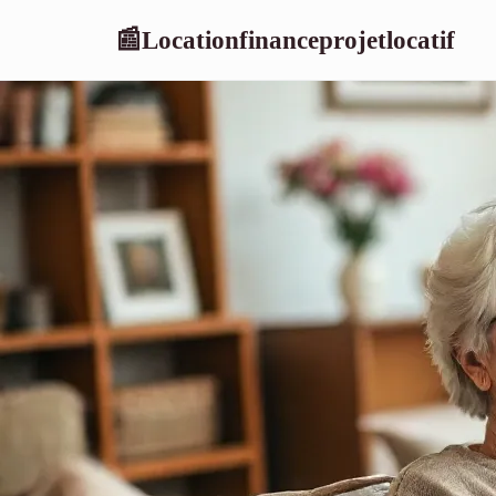
Locationfinanceprojetlocatif
📰