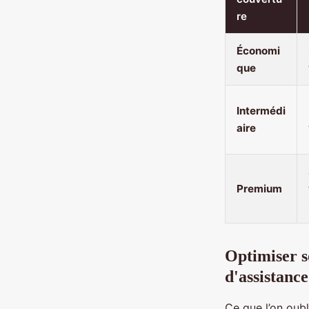
re
Économi
que
Intermédi
aire
Premium
Optimiser s
d'assistance
Ce que l’on oubl