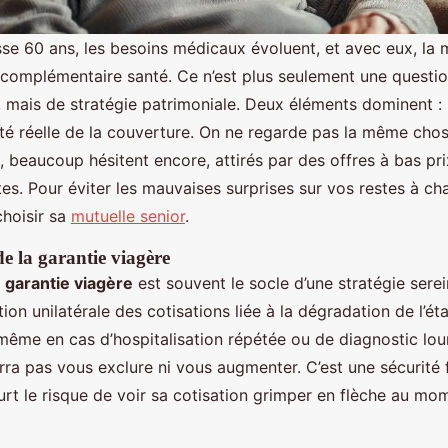
se 60 ans, les besoins médicaux évoluent, et avec eux, la 
 complémentaire santé. Ce n’est plus seulement une questi
mais de stratégie patrimoniale. Deux éléments dominent : l
lité réelle de la couverture. On ne regarde pas la même cho
, beaucoup hésitent encore, attirés par des offres à bas pri
tes. Pour éviter les mauvaises surprises sur vos restes à char
choisir sa
mutuelle senior
.
e la garantie viagère
c
garantie viagère
est souvent le socle d’une stratégie serei
on unilatérale des cotisations liée à la dégradation de l’éta
ême en cas d’hospitalisation répétée ou de diagnostic lou
rra pas vous exclure ni vous augmenter. C’est une sécurité
urt le risque de voir sa cotisation grimper en flèche au mom