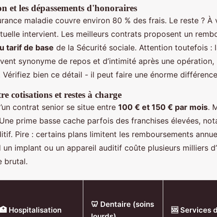
on et les dépassements d'honoraires
ssurance maladie couvre environ 80 % des frais. Le reste ? À
tuelle intervient. Les meilleurs contrats proposent un remb
 tarif de base
de la Sécurité sociale. Attention toutefois :
uvent synonyme de repos et d’intimité après une opération, 
. Vérifiez bien ce détail - il peut faire une énorme différence
re cotisations et restes à charge
un contrat senior se situe entre
100 € et 150 € par mois
. 
. Une prime basse cache parfois des franchises élevées, no
ditif. Pire : certains plans limitent les remboursements annue
 un implant ou un appareil auditif coûte plusieurs milliers d’
 brutal.
🦷 Dentaire (soins
🏥 Hospitalisation
🆘 Services 
lourds)