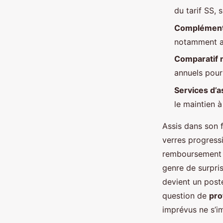
Nora
•
05/05/2026 07:37
•
8 min de lecture
du tarif SS, 
Complémenta
notamment au
Comparatif 
annuels pour 
Services d’a
le maintien à
Assis dans son f
verres progressif
remboursement i
genre de surpris
devient un poste
question de
pro
imprévus ne s’i