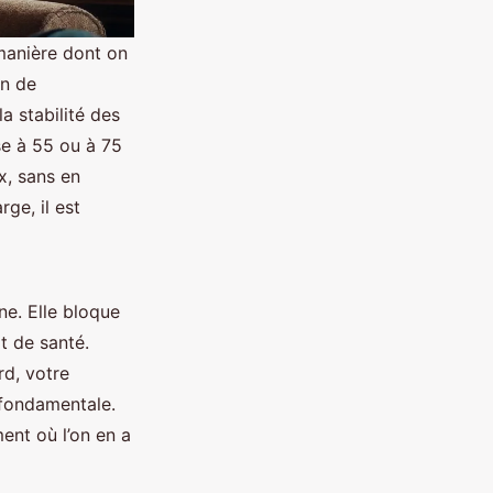
manière dont on
on de
a stabilité des
se à 55 ou à 75
x, sans en
ge, il est
ne. Elle bloque
t de santé.
rd, votre
 fondamentale.
ent où l’on en a