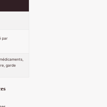
é par
 médicaments,
re, garde
ces
 ses