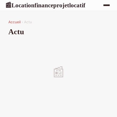
Locationfinanceprojetlocatif
📰
Accueil
› Actu
Actu
📰